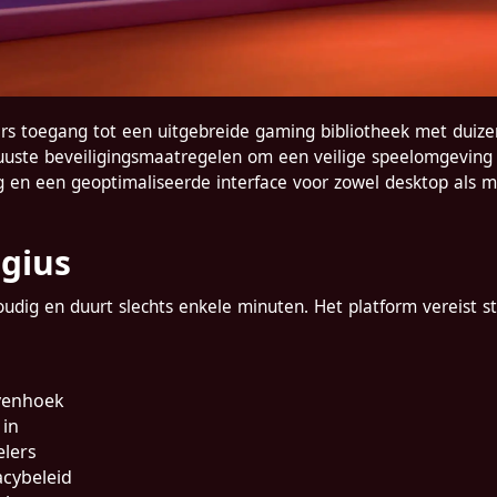
ers toegang tot een uitgebreide gaming bibliotheek met duizen
buuste beveiligingsmaatregelen om een veilige speelomgevin
 en een geoptimaliseerde interface voor zowel desktop als m
agius
dig en duurt slechts enkele minuten. Het platform vereist st
ovenhoek
 in
elers
cybeleid