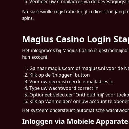
Verifieer uw e-mailadres via de bevestigingsli
Na succesvolle registratie krijgt u direct toegang 
spins.
Magius Casino Login St
Het inlogproces bij Magius Casino is gestroomlijn
hun account:
Ga naar magius.com of magiuss.nl voor de N
Klik op de 'Inloggen' button
Voer uw geregistreerde e-mailadres in
Type uw wachtwoord correct in
Optioneel: selecteer 'Onthoud mij' voor toek
Klik op 'Aanmelden' om uw account te opene
Het systeem ondersteunt automatische wachtwoord o
Inloggen via Mobiele Apparat