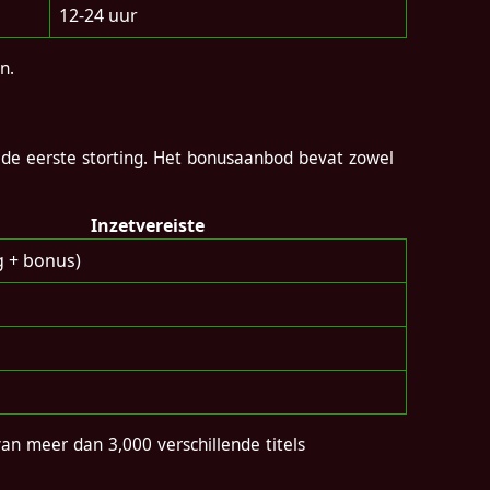
12-24 uur
n.
 de eerste storting. Het bonusaanbod bevat zowel
Inzetvereiste
g + bonus)
an meer dan 3,000 verschillende titels