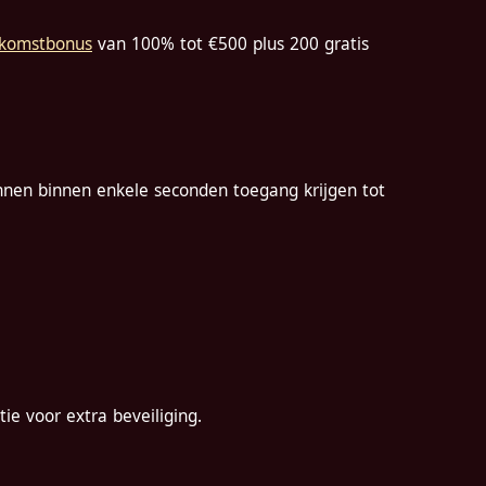
komstbonus
van 100% tot €500 plus 200 gratis
unnen binnen enkele seconden toegang krijgen tot
e voor extra beveiliging.