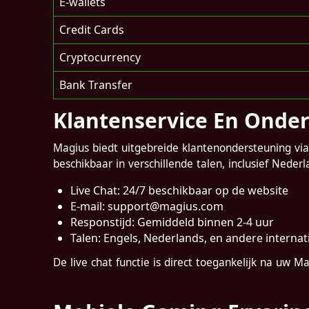
E-wallets
Credit Cards
Cryptocurrency
Bank Transfer
Klantenservice En Onde
Magius biedt uitgebreide klantenondersteuning vi
beschikbaar in verschillende talen, inclusief Nederl
Live Chat: 24/7 beschikbaar op de website
E-mail:
support@magius.com
Responstijd: Gemiddeld binnen 2-4 uur
Talen: Engels, Nederlands, en andere internat
De live chat functie is direct toegankelijk na uw M