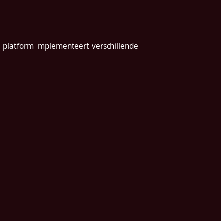
t platform implementeert verschillende