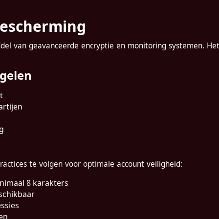
Bescherming
iddel van geavanceerde encryptie en monitoring systemen. He
egelen
t
rtijen
ng
actices te volgen voor optimale account veiligheid:
nimaal 8 karakters
eschikbaar
essies
en