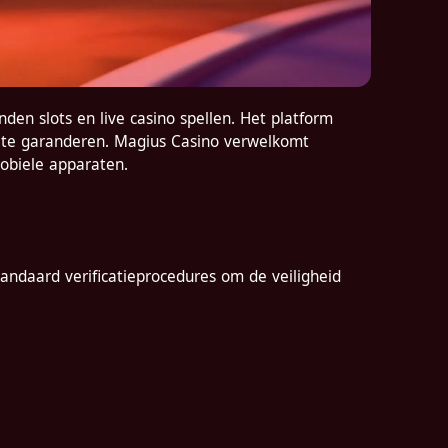
den slots en live casino spellen. Het platform
g te garanderen. Magius Casino verwelkomt
obiele apparaten.
andaard verificatieprocedures om de veiligheid