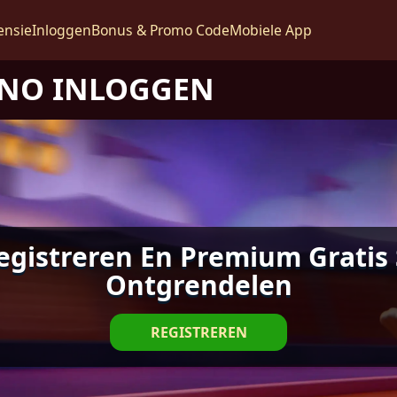
ensie
Inloggen
Bonus & Promo Code
Mobiele App
INO INLOGGEN
egistreren En Premium Gratis 
Ontgrendelen
REGISTREREN