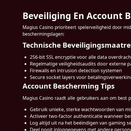
Beveiliging En Account 
Magius Casino prioriteert spelerveiligheid door m
beschermingslagen:
Technische Beveiligingsmaatr
256-bit SSL encryptie voor alle data overdrach
Regelmatige veiligheidsaudits door externe pa
Firewalls en intrusion detection systemen
Secure socket layers voor betalingsverwerki
Account Bescherming Tips
Magius Casino raadt alle gebruikers aan om best pr
Gebruik unieke, sterke wachtwoorden van mi
Activeer two-factor authenticatie wanneer b
Log altijd uit na het beëindigen van gaming s
Deel nooit inloggegevens met andere person