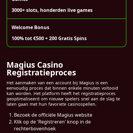
3000+ slots, honderden live games
Welcome Bonus
100% tot €500 + 200 Gratis Spins
Magius Casino
Registratieproces
Het aanmaken van een account bij Magius is een
eenvoudig proces dat binnen enkele minuten voltooid
kan worden. Het platform heeft het registratieproces
geoptimaliseerd om nieuwe spelers snel aan de slag te
laten gaan met hun favoriete casinospellen.
Bezoek de officiële Magius website
Klik op de 'Registreren' knop in de
rechterbovenhoek