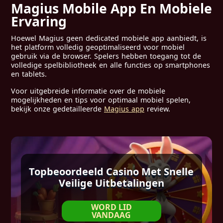
Magius Mobile App En Mobiele
Ervaring
Hoewel Magius geen dedicated mobiele app aanbiedt, is
het platform volledig geoptimaliseerd voor mobiel
gebruik via de browser. Spelers hebben toegang tot de
volledige spelbibliotheek en alle functies op smartphones
en tablets.
Voor uitgebreide informatie over de mobiele
mogelijkheden en tips voor optimaal mobiel spelen,
bekijk onze gedetailleerde
Magius app
review.
Topbeoordeeld Casino Met Snelle
Veilige Uitbetalingen
WORD LID
VANDAAG