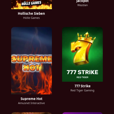
Jackpot
Wazdan
Hollische Sieben
Hölle Games
777 Strike
Red Tiger Gaming
Supreme Hot
Amusnet Interactive