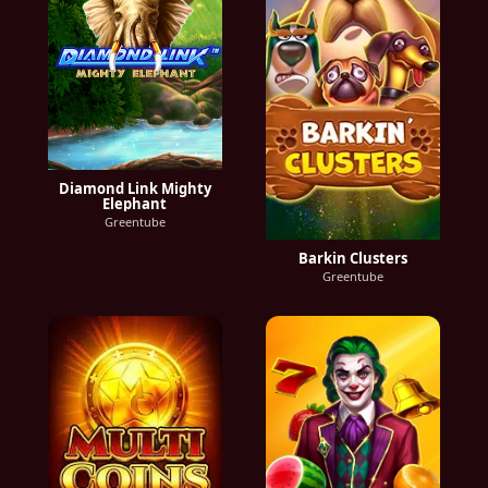
Diamond Link Mighty
Elephant
Greentube
Barkin Clusters
Greentube