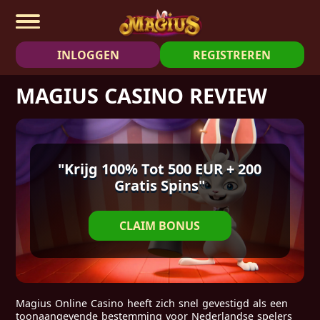
INLOGGEN
REGISTREREN
MAGIUS CASINO REVIEW
"Krijg 100% Tot 500 EUR + 200
Gratis Spins"
CLAIM BONUS
Magius Online Casino heeft zich snel gevestigd als een
toonaangevende bestemming voor Nederlandse spelers