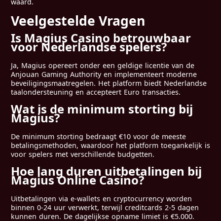
waard.
Veelgestelde Vragen
Is Magius Casino betrouwbaar
voor Nederlandse spelers?
Ja, Magius opereert onder een geldige licentie van de
Anjouan Gaming Authority en implementeert moderne
beveiligingsmaatregelen. Het platform biedt Nederlandse
taalondersteuning en accepteert Euro transacties.
Wat is de minimum storting bij
Magius?
De minimum storting bedraagt €10 voor de meeste
betalingsmethoden, waardoor het platform toegankelijk is
voor spelers met verschillende budgetten.
Hoe lang duren uitbetalingen bij
Magius Online Casino?
Uitbetalingen via e-wallets en cryptocurrency worden
binnen 0-24 uur verwerkt, terwijl creditcards 2-5 dagen
kunnen duren. De dagelijkse opname limiet is €5.000.