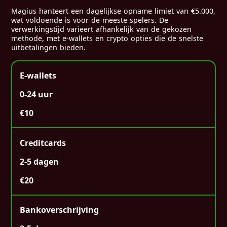
Magius hanteert een dagelijkse opname limiet van €5.000,
wat voldoende is voor de meeste spelers. De
verwerkingstijd varieert afhankelijk van de gekozen
methode, met e-wallets en crypto opties die de snelste
uitbetalingen bieden.
E-wallets
0-24 uur
€10
Creditcards
2-5 dagen
€20
Bankoverschrijving