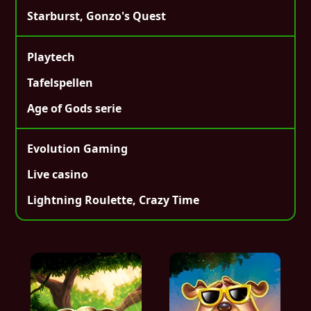
Starburst, Gonzo's Quest
Playtech
Tafelspellen
Age of Gods serie
Evolution Gaming
Live casino
Lightning Roulette, Crazy Time