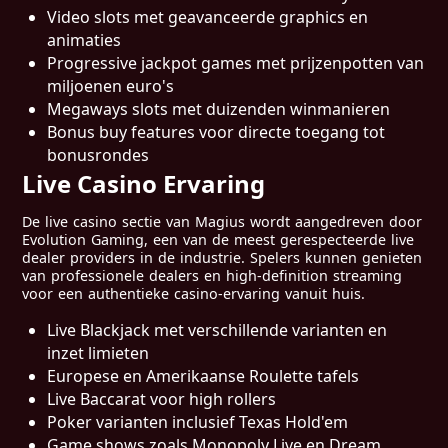
Video slots met geavanceerde graphics en
animaties
Progressive jackpot games met prijzenpotten van
miljoenen euro's
Megaways slots met duizenden winmanieren
Bonus buy features voor directe toegang tot
bonusrondes
Live Casino Ervaring
De live casino sectie van Magius wordt aangedreven door
Evolution Gaming, een van de meest gerespecteerde live
dealer providers in de industrie. Spelers kunnen genieten
van professionele dealers en high-definition streaming
voor een authentieke casino-ervaring vanuit huis.
Live Blackjack met verschillende varianten en
inzet limieten
Europese en Amerikaanse Roulette tafels
Live Baccarat voor high rollers
Poker varianten inclusief Texas Hold'em
Game shows zoals Monopoly Live en Dream